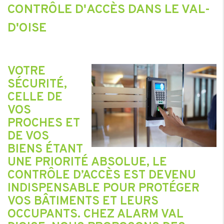
CONTRÔLE D'ACCÈS DANS LE VAL-
D'OISE
VOTRE
SÉCURITÉ,
CELLE DE
VOS
PROCHES ET
DE VOS
BIENS ÉTANT
UNE PRIORITÉ ABSOLUE, LE
CONTRÔLE D’ACCÈS EST DEVENU
INDISPENSABLE POUR PROTÉGER
VOS BÂTIMENTS ET LEURS
OCCUPANTS. CHEZ ALARM VAL