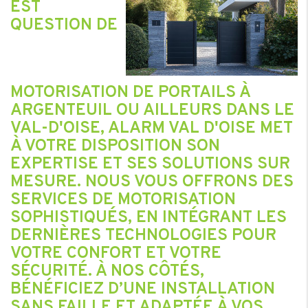
EST
QUESTION DE
MOTORISATION DE PORTAILS À
ARGENTEUIL OU AILLEURS DANS LE
VAL-D'OISE, ALARM VAL D'OISE MET
À VOTRE DISPOSITION SON
EXPERTISE ET SES SOLUTIONS SUR
MESURE. NOUS VOUS OFFRONS DES
SERVICES DE MOTORISATION
SOPHISTIQUÉS, EN INTÉGRANT LES
DERNIÈRES TECHNOLOGIES POUR
VOTRE CONFORT ET VOTRE
SÉCURITÉ. À NOS CÔTÉS,
BÉNÉFICIEZ D’UNE INSTALLATION
SANS FAILLE ET ADAPTÉE À VOS