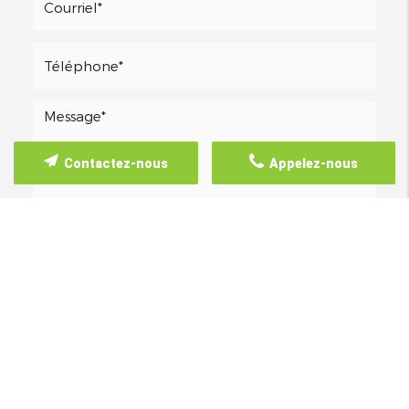
Contactez-nous
Appelez-nous
Les informations recueillies font l’objet d’un
traitement informatique destiné à
ALARM VAL
D'OISE
, responsable du traitement, afin de
donner suite à votre demande et de vous
recontacter. Les données sont également
destinées à Futur Digital, prestataire de ALARM
VAL D'OISE. Conformément à la
réglementation en vigueur, vous disposez
notamment d'un droit d'accès, de
rectification, d'opposition et d'effacement sur